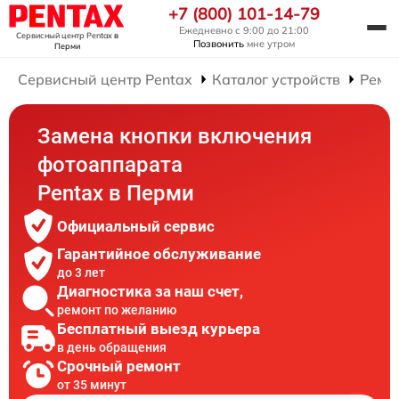
+7 (800) 101-14-79
Ежедневно с 9:00 до 21:00
Сервисный центр Pentax
в
Позвонить
мне утром
Перми
Сервисный центр Pentax
Каталог устройств
Ремо
Замена кнопки включения
фотоаппарата
Pentax в Перми
Официальный сервис
Гарантийное обслуживание
до 3 лет
Диагностика за наш счет,
ремонт по желанию
Бесплатный выезд курьера
в день обращения
Срочный ремонт
от 35 минут