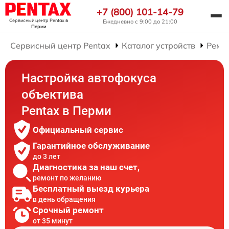
+7 (800) 101-14-79
Сервисный центр Pentax
в
Ежедневно с 9:00 до 21:00
Перми
Сервисный центр Pentax
Каталог устройств
Ремо
Настройка автофокуса
объектива
Pentax в Перми
Официальный сервис
Гарантийное обслуживание
до 3 лет
Диагностика за наш счет,
ремонт по желанию
Бесплатный выезд курьера
в день обращения
Срочный ремонт
от 35 минут